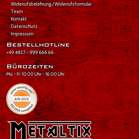
Widerrufsbelehrung / Widerrufsformular
Team
Kontakt
Datenschutz
Impressum
Bestellhotline
+49 4827 - 999 666 66
Bürozeiten
Mo - Fr: 10:00 Uhr - 16:00 Uhr