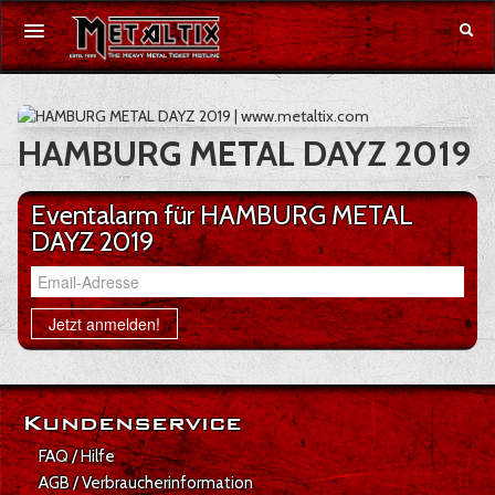
Konzerte
HAMBURG METAL DAYZ 2019
Festivals
Eventalarm für HAMBURG METAL
Gutschein
DAYZ 2019
Email-Adresse
Merchandise
Jetzt anmelden!
DE
|
EN
Anmelden
Kundenservice
FAQ / Hilfe
AGB / Verbraucherinformation