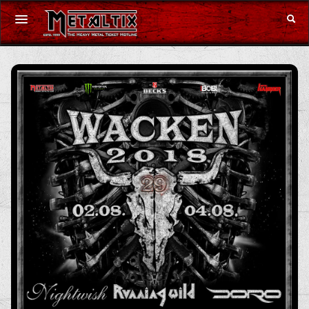
Konzerte
Festivals
Gutschein
Merchandise
DE
|
EN
Anmelden