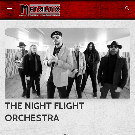
Konzerte
Festivals
Gutschein
Merchandise
DE
|
EN
THE NIGHT FLIGHT
Anmelden
ORCHESTRA