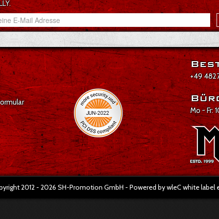
LLY.
Best
+49 4827
Bür
formular
Mo - Fr: 
pyright 2012 - 2026 SH-Promotion GmbH - Powered by wleC white labe