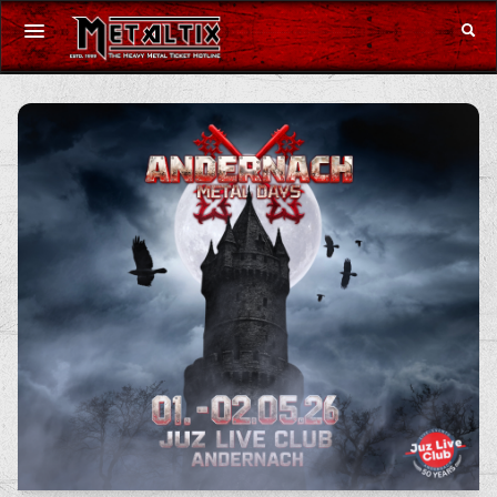
Konzerte
Festivals
Gutschein
Merchandise
DE
|
EN
Anmelden