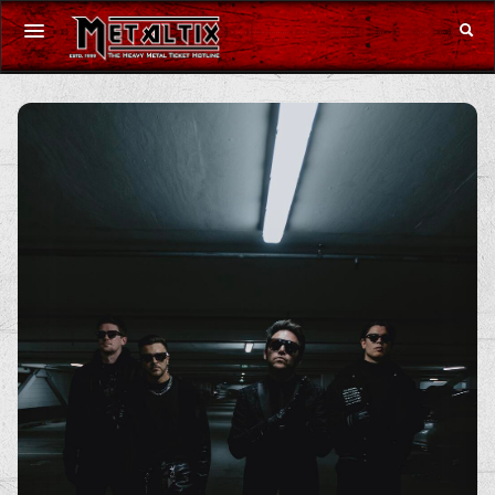
Konzerte
Festivals
Gutschein
Merchandise
DE
|
EN
Anmelden