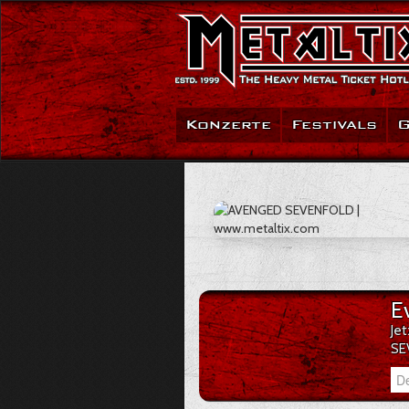
Konzerte
Festivals
G
E
Je
SE
Deine E-Mail Adresse