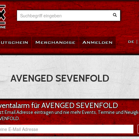
Suchbegriff eingeben
utschein
Merchandise
Anmelden
DE
AVENGED SEVENFOLD
ventalarm für AVENGED SEVENFOLD
tzt Email Adresse eintragen und nie mehr Events, Termine und Neui
VENFOLD.