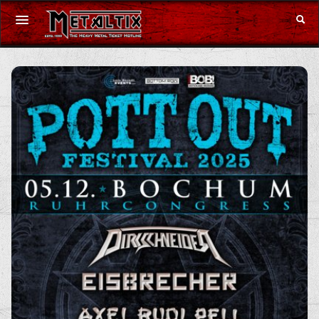
Konzerte
Festivals
Gutschein
Merchandise
DE
|
EN
Anmelden