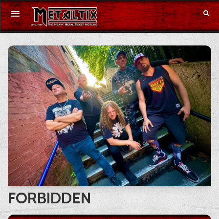
Konzerte
Festivals
Gutschein
Merchandise
DE
|
EN
Anmelden
FORBIDDEN