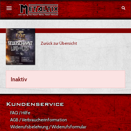
Konzerte
Zurück zur Übersicht
Festivals
Gutschein
Merchandise
Inaktiv
DE
|
EN
Anmelden
Kundenservice
FAQ / Hilfe
AGB / Verbraucherinformation
Widerrufsbelehrung / Widerrufsformular