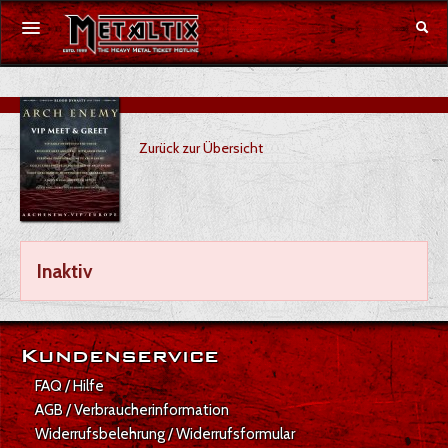
Konzerte
Zurück zur Übersicht
Festivals
Gutschein
Merchandise
Inaktiv
DE
|
EN
Anmelden
Kundenservice
FAQ / Hilfe
AGB / Verbraucherinformation
Widerrufsbelehrung / Widerrufsformular