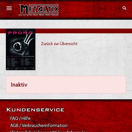
Konzerte
Zurück zur Übersicht
Festivals
Gutschein
Merchandise
Inaktiv
DE
|
EN
Anmelden
Kundenservice
FAQ / Hilfe
AGB / Verbraucherinformation