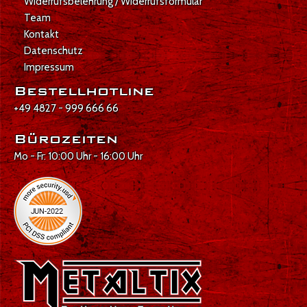
Widerrufsbelehrung / Widerrufsformular
Team
Kontakt
Datenschutz
Impressum
Bestellhotline
+49 4827 - 999 666 66
Bürozeiten
Mo - Fr: 10:00 Uhr - 16:00 Uhr