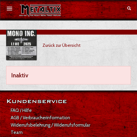
Konzerte
Zurück zur Übersicht
Festivals
Gutschein
Inaktiv
Merchandise
DE
|
EN
Kundenservice
Anmelden
FAQ / Hilfe
AGB / Verbraucherinformation
Widerrufsbelehrung / Widerrufsformular
Team