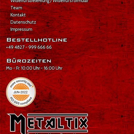
Widerrufsbelehrung / Widerrufsformular
Team
Kontakt
Datenschutz
Impressum
Bestellhotline
+49 4827 - 999 666 66
Bürozeiten
Mo - Fr: 10:00 Uhr - 16:00 Uhr