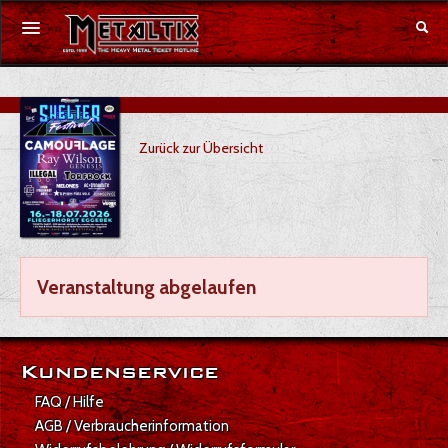
Konzerte
Zurück zur Übersicht
Festivals
Gutschein
Merchandise
Veranstaltung abgelaufen
DE
|
EN
Anmelden
Kundenservice
FAQ / Hilfe
AGB / Verbraucherinformation