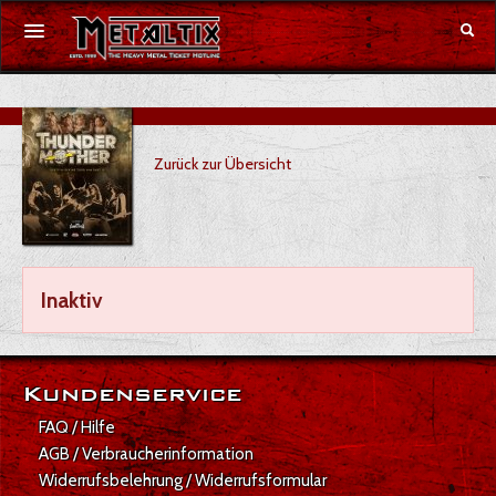
Konzerte
Zurück zur Übersicht
Festivals
Gutschein
Merchandise
Inaktiv
DE
|
EN
Anmelden
Kundenservice
FAQ / Hilfe
AGB / Verbraucherinformation
Widerrufsbelehrung / Widerrufsformular