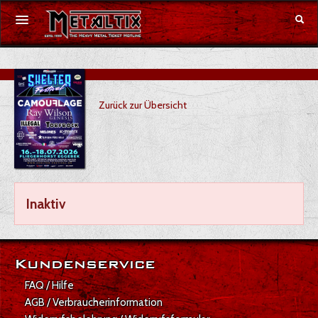
Konzerte
Zurück zur Übersicht
Festivals
Gutschein
Merchandise
Inaktiv
DE
|
EN
Anmelden
Kundenservice
FAQ / Hilfe
AGB / Verbraucherinformation