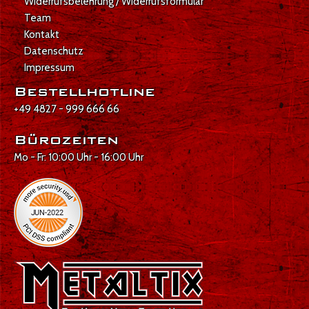
Widerrufsbelehrung / Widerrufsformular
Team
Kontakt
Datenschutz
Impressum
Bestellhotline
+49 4827 - 999 666 66
Bürozeiten
Mo - Fr: 10:00 Uhr - 16:00 Uhr