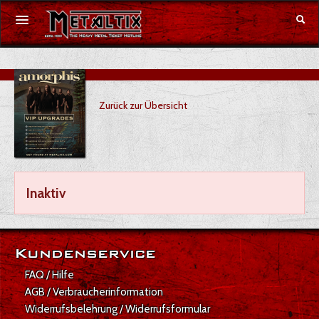
Konzerte
Zurück zur Übersicht
Festivals
Gutschein
Merchandise
Inaktiv
DE
|
EN
Anmelden
Kundenservice
FAQ / Hilfe
AGB / Verbraucherinformation
Widerrufsbelehrung / Widerrufsformular