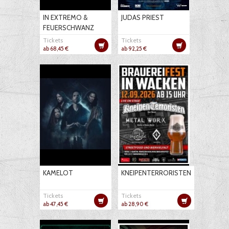
IN EXTREMO &
JUDAS PRIEST
FEUERSCHWANZ
Tickets
Tickets
ab 68,45 €
ab 92,25 €
KAMELOT
KNEIPENTERRORISTEN
Tickets
Tickets
ab 47,45 €
ab 28,90 €