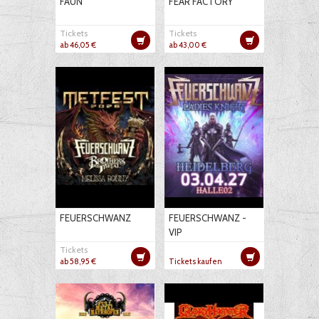
FAUN
FEAR FACTORY
Tickets
Tickets
ab 46,05 €
ab 43,00 €
FEUERSCHWANZ
FEUERSCHWANZ -
VIP
Tickets
ab 58,95 €
Tickets kaufen