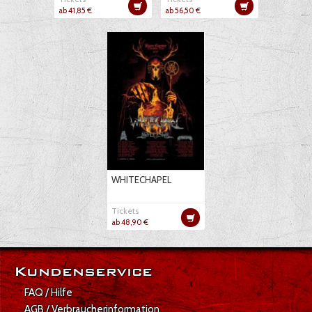
ab 41,85 €
ab 56,50 €
WHITECHAPEL
Tickets
ab 48,90 €
Kundenservice
FAQ / Hilfe
AGB / Verbraucherinformation