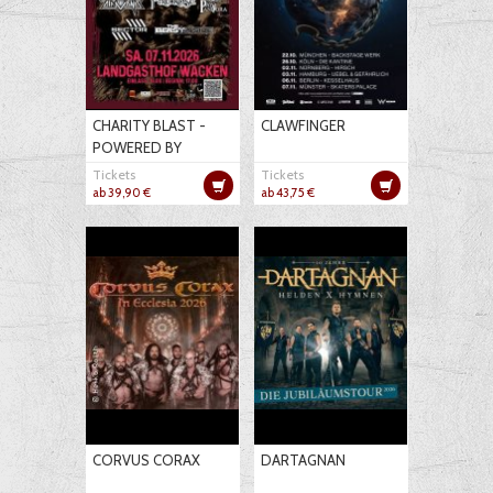
CHARITY BLAST -
CLAWFINGER
POWERED BY
LEGION OF THE
Tickets
Tickets
LUFTBUMBE
ab 39,90 €
ab 43,75 €
CORVUS CORAX
DARTAGNAN