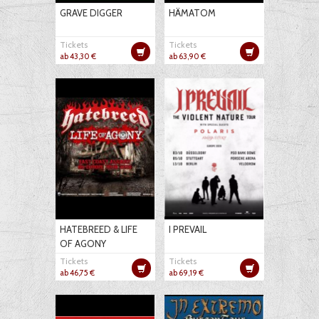
GRAVE DIGGER
HÄMATOM
Tickets
Tickets
ab 43,30 €
ab 63,90 €
HATEBREED & LIFE
I PREVAIL
OF AGONY
Tickets
Tickets
ab 46,75 €
ab 69,19 €