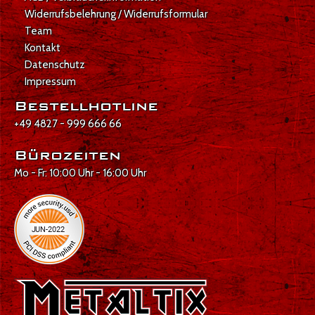
Widerrufsbelehrung / Widerrufsformular
Team
Kontakt
Datenschutz
Impressum
Bestellhotline
+49 4827 - 999 666 66
Bürozeiten
Mo - Fr: 10:00 Uhr - 16:00 Uhr