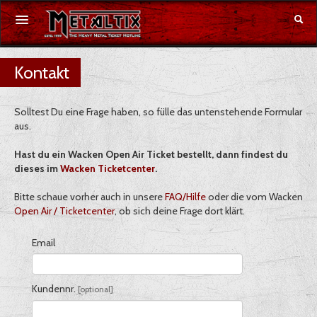
Kontakt
Konzerte
Festivals
Solltest Du eine Frage haben, so fülle das untenstehende Formular
aus.
Gutschein
Hast du ein Wacken Open Air Ticket bestellt, dann findest du
dieses im
Wacken Ticketcenter
.
Merchandise
Bitte schaue vorher auch in unsere
FAQ/Hilfe
oder die vom Wacken
Open Air / Ticketcenter
, ob sich deine Frage dort klärt.
DE
|
EN
Email
Anmelden
Kundennr.
[optional]