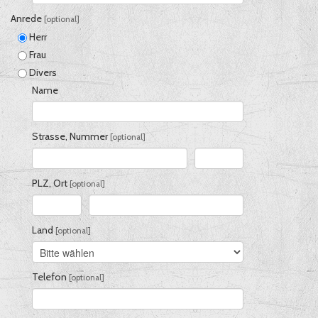
Anrede
[optional]
Herr
Frau
Divers
Name
Strasse
, Nummer
[optional]
PLZ
, Ort
[optional]
Land
[optional]
Telefon
[optional]