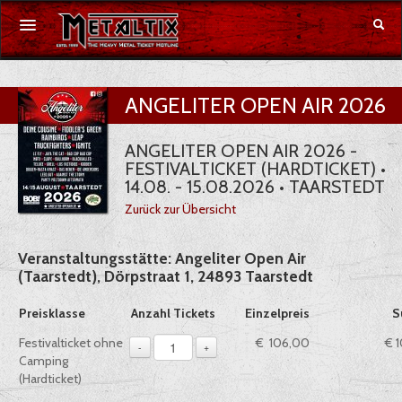
Konzerte
ANGELITER OPEN AIR 2026
Festivals
ANGELITER OPEN AIR 2026 -
FESTIVALTICKET (HARDTICKET) •
Gutschein
14.08. - 15.08.2026 • TAARSTEDT
Zurück zur Übersicht
Merchandise
Veranstaltungsstätte: Angeliter Open Air
DE
|
EN
(Taarstedt), Dörpstraat 1, 24893 Taarstedt
Anmelden
Auswahl von Tickets pro Preiskategorie, sofern verfügbar
Preisklasse
Anzahl Tickets
Einzelpreis
S
1
Festivalticket ohne
€ 106,00
€ 
-
+
Camping
(Hardticket)