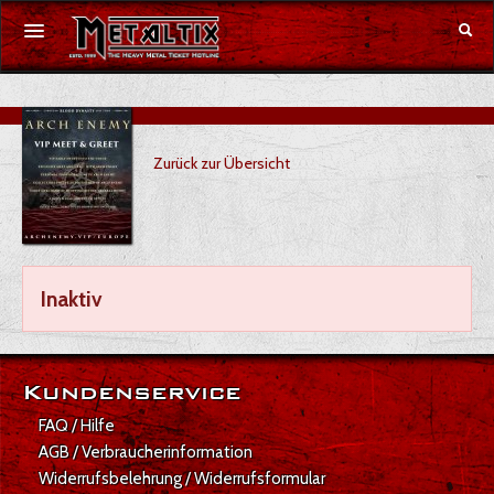
Konzerte
Zurück zur Übersicht
Festivals
Gutschein
Merchandise
Inaktiv
DE
|
EN
Anmelden
Kundenservice
FAQ / Hilfe
AGB / Verbraucherinformation
Widerrufsbelehrung / Widerrufsformular