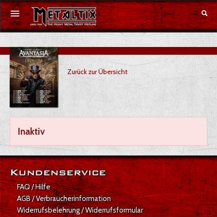
Konzerte
Zurück zur Übersicht
Festivals
Gutschein
Merchandise
Inaktiv
DE
|
EN
Anmelden
Kundenservice
FAQ / Hilfe
AGB / Verbraucherinformation
Widerrufsbelehrung / Widerrufsformular