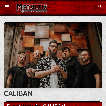
Konzerte
Festivals
Gutschein
Merchandise
DE
|
EN
Anmelden
CALIBAN