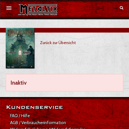
Konzerte
Zurück zur Übersicht
Festivals
Gutschein
Merchandise
Inaktiv
DE
|
EN
Anmelden
Kundenservice
FAQ / Hilfe
AGB / Verbraucherinformation