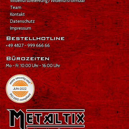
Widerrufsbelehrung / Widerrufsformular
Team
Kontakt
Datenschutz
Impressum
Bestellhotline
+49 4827 - 999 666 66
Bürozeiten
Mo - Fr: 10:00 Uhr - 16:00 Uhr