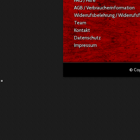
FAQ / Hilfe
AGB / Verbraucherinformation
Widerrufsbelehrung / Widerrufs
Team
Kontakt
Datenschutz
Impressum
© Co