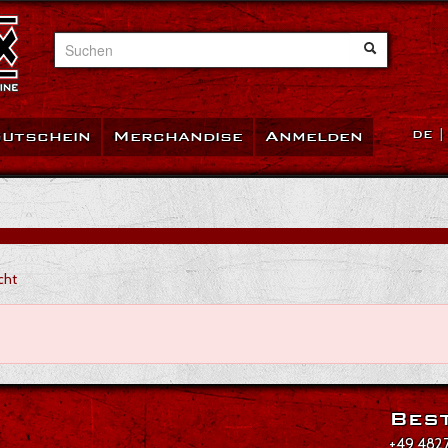
Suchen
utschein
Merchandise
Anmelden
DE
cht
Best
+49 4827