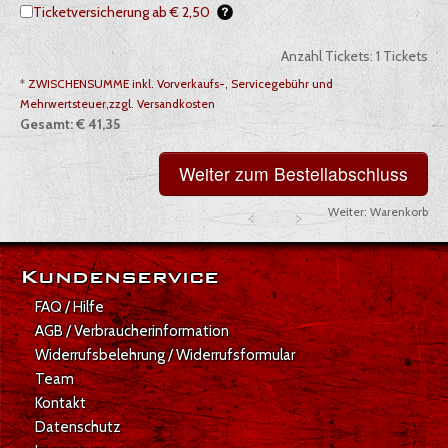
Ticketversicherung ab € 2,50
Anzahl Tickets:
1
Tickets
*
ZWISCHENSUMME inkl. Vorverkaufs-, Servicegebühr und
Mehrwertsteuer,zzgl. Versandkosten
Gesamt:
€ 41,35
Weiter:
Warenkorb
Gesamt: € 41,35
Kundenservice
FAQ / Hilfe
AGB / Verbraucherinformation
Widerrufsbelehrung / Widerrufsformular
Team
Kontakt
Datenschutz