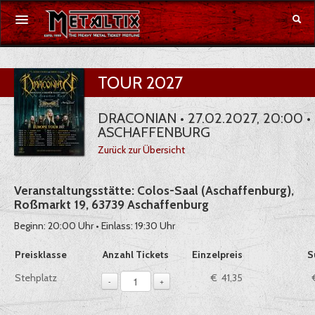
Konzerte
TOUR 2027
Festivals
DRACONIAN • 27.02.2027, 20:00 •
ASCHAFFENBURG
Gutschein
Zurück zur Übersicht
Merchandise
Veranstaltungsstätte: Colos-Saal (Aschaffenburg),
Roßmarkt 19, 63739 Aschaffenburg
DE
|
EN
Beginn: 20:00 Uhr • Einlass: 19:30 Uhr
Anmelden
Auswahl von Tickets pro Preiskategorie, sofern verfügbar
Preisklasse
Anzahl Tickets
Einzelpreis
S
1
Stehplatz
€ 41,35
-
+