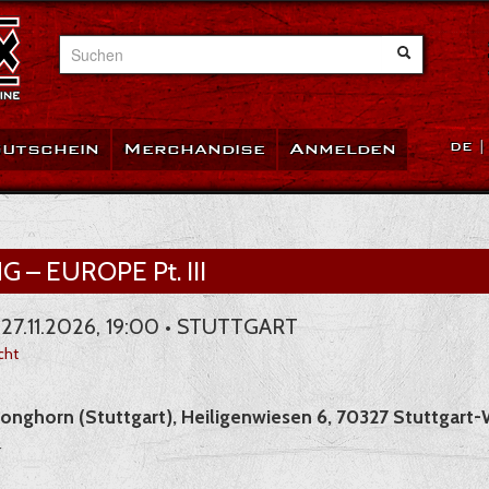
Suchen
utschein
Merchandise
Anmelden
DE
G – EUROPE Pt. III
 27.11.2026, 19:00 • STUTTGART
cht
Longhorn (Stuttgart), Heiligenwiesen 6, 70327 Stuttgar
r