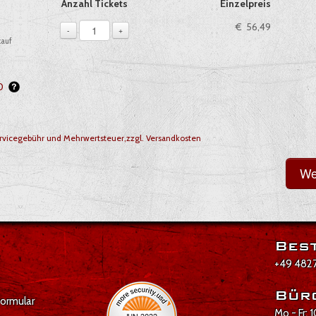
ie, sofern verfügbar
Anzahl Tickets
Einzelpreis
1
€ 56,49
-
+
kauf
50
vicegebühr und Mehrwertsteuer,zzgl. Versandkosten
Best
+49 4827
Bür
formular
Mo - Fr: 