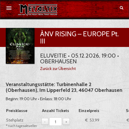
Konzerte
ÀNV RISING – EUROPE Pt.
III
Festivals
ELUVEITIE • 05.12.2026, 19:00 •
Gutschein
OBERHAUSEN
Zurück zur Übersicht
Merchandise
Veranstaltungsstätte: Turbinenhalle 2
DE
|
EN
(Oberhausen), Im Lipperfeld 23, 46047 Oberhausen
Beginn: 19:00 Uhr • Einlass: 18:00 Uhr
Anmelden
Auswahl von Tickets pro Preiskategorie, sofern verfügbar
Preisklasse
Anzahl Tickets
Einzelpreis
S
1
Stehplatz
€ 53,99
€
-
+
* nach tagesaktueller