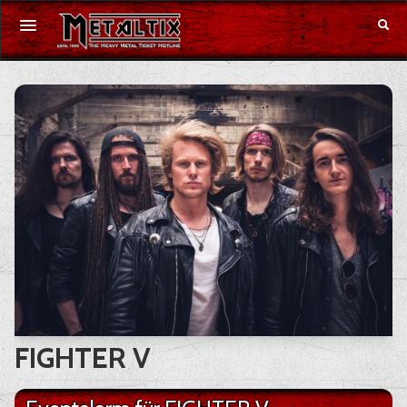
Konzerte
Festivals
Gutschein
Merchandise
DE
|
EN
Anmelden
FIGHTER V