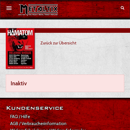
Konzerte
Zurück zur Übersicht
Festivals
Gutschein
Merchandise
Inaktiv
DE
|
EN
Anmelden
Kundenservice
FAQ / Hilfe
AGB / Verbraucherinformation