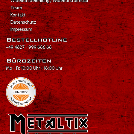
Widerrufsbelehrung / Widerrufsformular
Team
Kontakt
Datenschutz
Impressum
Bestellhotline
+49 4827 - 999 666 66
Bürozeiten
Mo - Fr: 10:00 Uhr - 16:00 Uhr