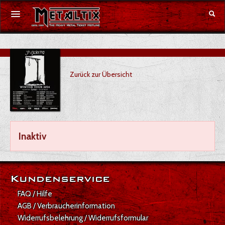
Konzerte
Zurück zur Übersicht
Festivals
Gutschein
Merchandise
Inaktiv
DE
|
EN
Anmelden
Kundenservice
FAQ / Hilfe
AGB / Verbraucherinformation
Widerrufsbelehrung / Widerrufsformular