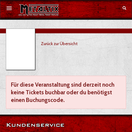
Konzerte
Zurück zur Übersicht
Festivals
Gutschein
Merchandise
Für diese Veranstaltung sind derzeit noch
DE
|
EN
keine Tickets buchbar oder du benötigst
einen Buchungscode.
Anmelden
Kundenservice