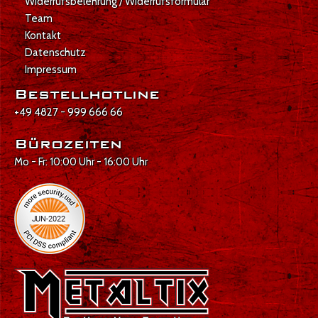
Widerrufsbelehrung / Widerrufsformular
Team
Kontakt
Datenschutz
Impressum
Bestellhotline
+49 4827 - 999 666 66
Bürozeiten
Mo - Fr: 10:00 Uhr - 16:00 Uhr