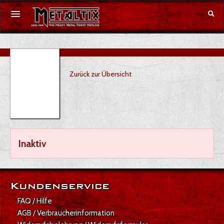
Konzerte
Zurück zur Übersicht
Festivals
Gutschein
Merchandise
Inaktiv
DE
|
EN
Anmelden
Kundenservice
FAQ / Hilfe
AGB / Verbraucherinformation