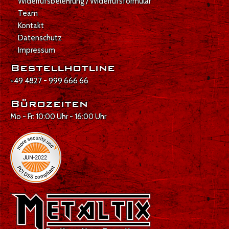
Widerrufsbelehrung / Widerrufsformular
Team
Kontakt
Datenschutz
Impressum
Bestellhotline
+49 4827 - 999 666 66
Bürozeiten
Mo - Fr: 10:00 Uhr - 16:00 Uhr