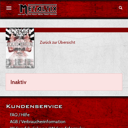
Konzerte
Zurück zur Übersicht
Festivals
Gutschein
Merchandise
Inaktiv
DE
|
EN
Anmelden
Kundenservice
FAQ / Hilfe
AGB / Verbraucherinformation