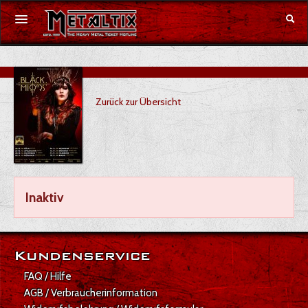
Konzerte
Zurück zur Übersicht
Festivals
Gutschein
Merchandise
Inaktiv
DE
|
EN
Anmelden
Kundenservice
FAQ / Hilfe
AGB / Verbraucherinformation