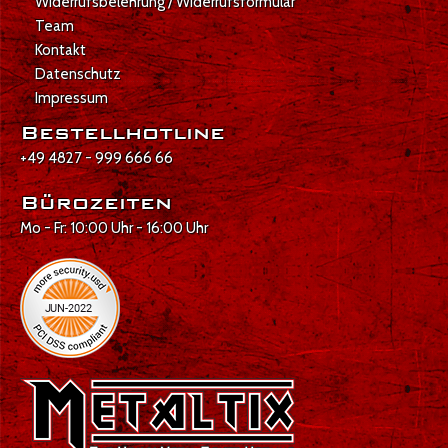
Widerrufsbelehrung / Widerrufsformular
Team
Kontakt
Datenschutz
Impressum
Bestellhotline
+49 4827 - 999 666 66
Bürozeiten
Mo - Fr: 10:00 Uhr - 16:00 Uhr