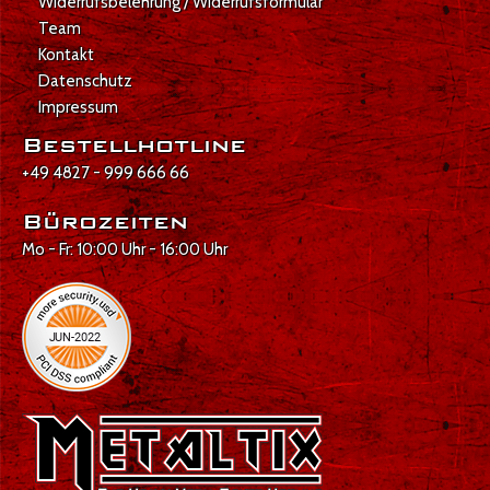
Widerrufsbelehrung / Widerrufsformular
Team
Kontakt
Datenschutz
Impressum
Bestellhotline
+49 4827 - 999 666 66
Bürozeiten
Mo - Fr: 10:00 Uhr - 16:00 Uhr