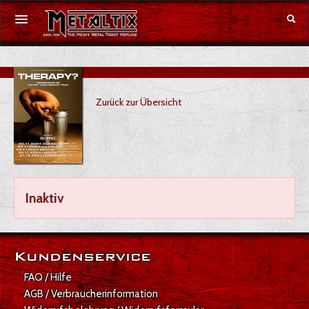
Konzerte
Zurück zur Übersicht
Festivals
Gutschein
Merchandise
Inaktiv
DE
|
EN
Anmelden
Kundenservice
FAQ / Hilfe
AGB / Verbraucherinformation