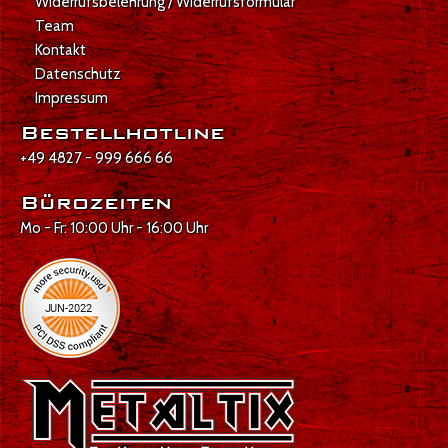
Widerrufsbelehrung / Widerrufsformular
Team
Kontakt
Datenschutz
Impressum
Bestellhotline
+49 4827 - 999 666 66
Bürozeiten
Mo - Fr: 10:00 Uhr - 16:00 Uhr