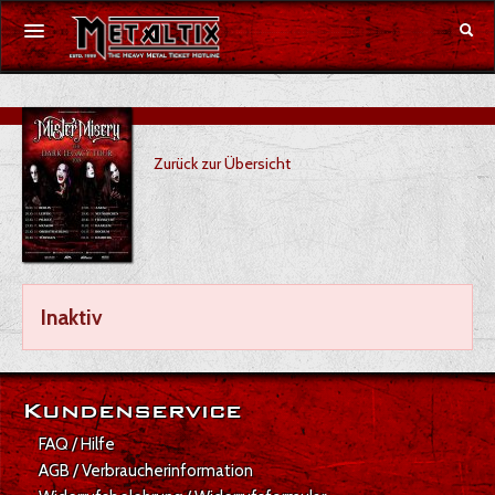
Konzerte
Zurück zur Übersicht
Festivals
Gutschein
Merchandise
Inaktiv
DE
|
EN
Anmelden
Kundenservice
FAQ / Hilfe
AGB / Verbraucherinformation