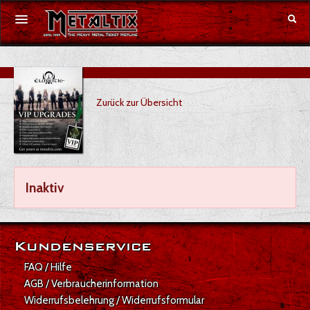
Konzerte
Zurück zur Übersicht
Festivals
Gutschein
Merchandise
Inaktiv
DE
|
EN
Anmelden
Kundenservice
FAQ / Hilfe
AGB / Verbraucherinformation
Widerrufsbelehrung / Widerrufsformular