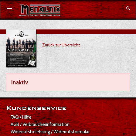
Konzerte
Zurück zur Übersicht
Festivals
Gutschein
Merchandise
Inaktiv
DE
|
EN
Anmelden
Kundenservice
FAQ / Hilfe
AGB / Verbraucherinformation
Widerrufsbelehrung / Widerrufsformular