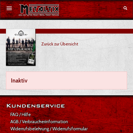
Konzerte
Zurück zur Übersicht
Festivals
Gutschein
Merchandise
Inaktiv
DE
|
EN
Anmelden
Kundenservice
FAQ / Hilfe
AGB / Verbraucherinformation
Widerrufsbelehrung / Widerrufsformular