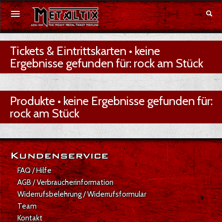
Tickets & Eintrittskarten • keine
Konzerte
Ergebnisse gefunden für: rock am Stück
Festivals
Produkte • keine Ergebnisse gefunden für:
Gutschein
rock am Stück
Merchandise
DE
|
EN
Kundenservice
Anmelden
FAQ / Hilfe
AGB / Verbraucherinformation
Widerrufsbelehrung / Widerrufsformular
Team
Kontakt