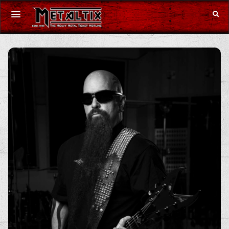
Konzerte
Festivals
Gutschein
Merchandise
DE
|
EN
Anmelden