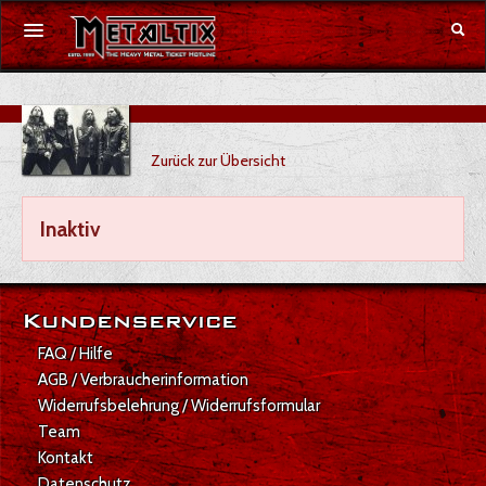
Konzerte
Zurück zur Übersicht
Festivals
Gutschein
Inaktiv
Merchandise
Kundenservice
DE
|
EN
FAQ / Hilfe
Anmelden
AGB / Verbraucherinformation
Widerrufsbelehrung / Widerrufsformular
Team
Kontakt
Datenschutz