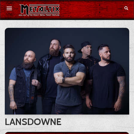
Konzerte
Festivals
Gutschein
Merchandise
DE
|
EN
Anmelden
LANSDOWNE