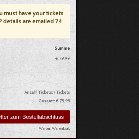
ou must have your tickets
P details are emailed 24
Summe
€ 79,99
Anzahl Tickets:
1
Tickets
Gesamt:
€ 79,99
Weiter:
Warenkorb