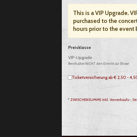
This is a VIP Upgrade. V
purchased to the concert
hours prior to the event 
Auswahl von Tickets pro Preiskategor
Preisklasse
VIP-Upgrade
Beinhaltet NICHT den Eintritt zur Show!
Ticketversicherung ab € 2,50 - 4,
*
ZWISCHENSUMME inkl. Vorverkaufs-, Ser
Gesamt: € 79,99