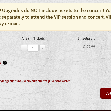
IP Upgrades do NOT include tickets to the concert! Y
 separately to attend the VIP session and concert. VI
by e-mail.
ie, sofern verfügbar
Anzahl Tickets
Einzelpreis
1
€ 79,99
-
+
50
vicegebühr und Mehrwertsteuer,zzgl. Versandkosten