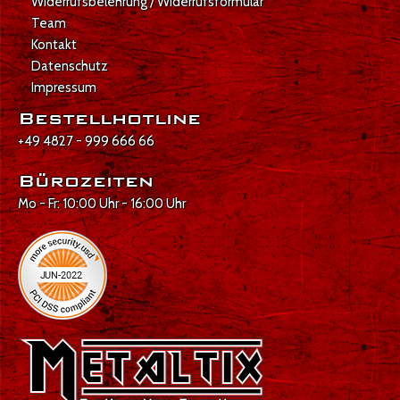
Widerrufsbelehrung / Widerrufsformular
Team
Kontakt
Datenschutz
Impressum
Bestellhotline
+49 4827 - 999 666 66
Bürozeiten
Mo - Fr: 10:00 Uhr - 16:00 Uhr