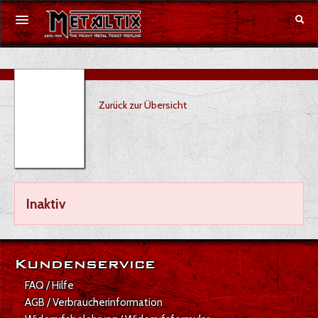
Konzerte
Zurück zur Übersicht
Festivals
Gutschein
Merchandise
Inaktiv
DE
|
EN
Anmelden
Kundenservice
FAQ / Hilfe
AGB / Verbraucherinformation