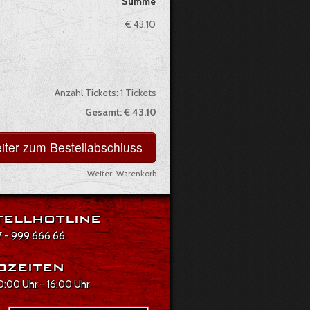
Summe
€ 43,10
Anzahl Tickets:
1
Tickets
Gesamt:
€ 43,10
Weiter:
Warenkorb
ellhotline
 - 999 666 66
ozeiten
10:00 Uhr - 16:00 Uhr