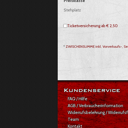
Auswahl von Tickets pro Preiskategor
Preisklasse
Stehplatz
Ticketversicherung ab € 2,50
*
ZWISCHENSUMME inkl. Vorverkaufs-, Ser
Gesamt: € 43,10
Kundenservice
FAQ / Hilfe
AGB / Verbraucherinformation
Widerrufsbelehrung / Widerrufs
Team
Kontakt