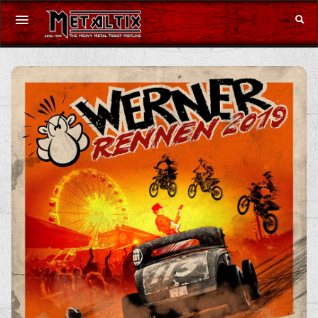
Konzerte
Festivals
Gutschein
Merchandise
DE
|
EN
Anmelden