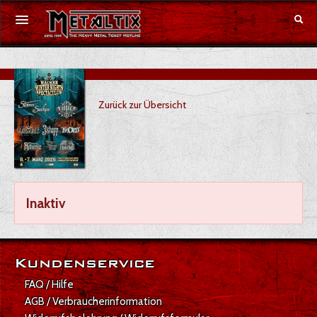
Konzerte
Zurück zur Übersicht
Festivals
Gutschein
Merchandise
Inaktiv
DE
|
EN
Anmelden
Kundenservice
FAQ / Hilfe
AGB / Verbraucherinformation