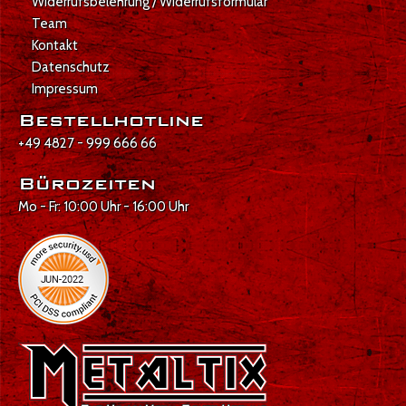
Widerrufsbelehrung / Widerrufsformular
Team
Kontakt
Datenschutz
Impressum
Bestellhotline
+49 4827 - 999 666 66
Bürozeiten
Mo - Fr: 10:00 Uhr - 16:00 Uhr