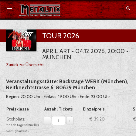
Konzerte
TOUR 2026
Festivals
APRIL ART • 04.12.2026, 20:00 •
MÜNCHEN
Gutschein
Zurück zur Übersicht
Merchandise
Veranstaltungsstätte: Backstage WERK (München),
Reitknechtstrasse 6, 80639 München
DE
|
EN
Beginn: 20:00 Uhr • Einlass: 19:00 Uhr • Ende: 23:00 Uhr
Anmelden
Auswahl von Tickets pro Preiskategorie, sofern verfügbar
Preisklasse
Anzahl Tickets
Einzelpreis
S
1
Stehplatz
€ 39,20
€
-
+
* nach tagesaktueller
Verfügbarkeit -